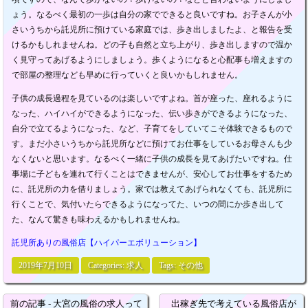
ょう。なるべく最初の一歩は自分の家でできると良いですね。お子さんが小
さいうちから託児所に預けている家庭では、歩き出しましたよ、と報告を受
けるかもしれませんね。どの子も自然と立ち上がり、歩き出しますので温か
く見守ってあげるようにしましょう。歩くようになると心配事も増えますの
で部屋の整理なども早めに行っていくと良いかもしれません。
子供の成長過程を見ているのは楽しいですよね。首が座った、座れるように
なった、ハイハイができるようになった、伝い歩きができるようになった、
自分で立てるようになった、など、子育てをしていてこそ体験できるもので
す。まだ小さいうちから託児所などに預けてお仕事をしているお母さんも少
なくないと思います。なるべく一緒に子供の成長を見てあげたいですね。仕
事場に子どもを連れて行くことはできませんが、安心してお仕事をするため
に、託児所の力を借りましょう。家では教えてあげられなくても、託児所に
行くことで、気付いたらできるようになってた、いつの間にか歩き出して
た、なんて驚きも味わえるかもしれませんね。
託児所ありの風俗店【ハイパーエボリューション】
2019年7月10日
Categories:
求人
Tags:
その他
前の記事 - 大宮の風俗の求人って
出稼ぎ先で考えている風俗店が