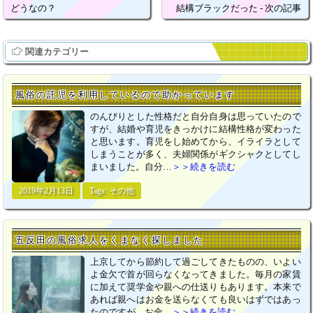
どうなの？
結構ブラックだった - 次の記事
関連カテゴリー
風俗の託児を利用しているので助かっています
のんびりとした性格だと自分自身は思っていたので
すが、結婚や育児をきっかけに結構性格が変わった
と思います。育児をし始めてから、イライラとして
しまうことが多く、夫婦関係がギクシャクとしてし
まいました。自分…
＞＞続きを読む
2019年2月13日
Tags:
その他
五反田の風俗求人をくまなく探しました
上京してから節約して過ごしてきたものの、いよい
よ金欠で首が回らなくなってきました。毎月の家賃
に加えて奨学金や親への仕送りもあります。本来で
あれば親へはお金を送らなくても良いはずではあっ
たのですが、お金…
＞＞続きを読む