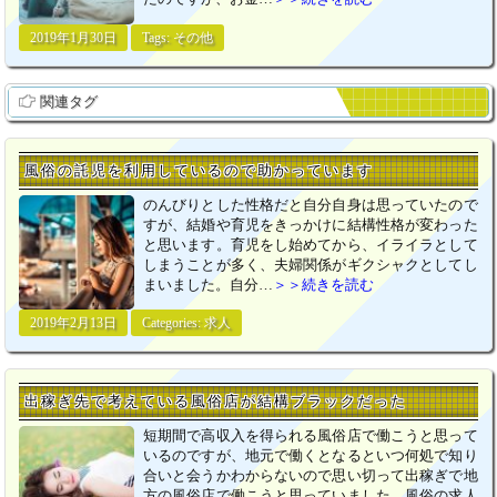
2019年1月30日
Tags:
その他
関連タグ
風俗の託児を利用しているので助かっています
のんびりとした性格だと自分自身は思っていたので
すが、結婚や育児をきっかけに結構性格が変わった
と思います。育児をし始めてから、イライラとして
しまうことが多く、夫婦関係がギクシャクとしてし
まいました。自分…
＞＞続きを読む
2019年2月13日
Categories:
求人
出稼ぎ先で考えている風俗店が結構ブラックだった
短期間で高収入を得られる風俗店で働こうと思って
いるのですが、地元で働くとなるといつ何処で知り
合いと会うかわからないので思い切って出稼ぎで地
方の風俗店で働こうと思っていました。風俗の求人