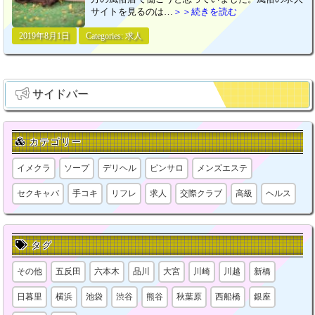
サイトを見るのは…
＞＞続きを読む
2019年8月1日
Categories:
求人
サイドバー
カテゴリー
イメクラ
ソープ
デリヘル
ピンサロ
メンズエステ
セクキャバ
手コキ
リフレ
求人
交際クラブ
高級
ヘルス
タグ
その他
五反田
六本木
品川
大宮
川崎
川越
新橋
日暮里
横浜
池袋
渋谷
熊谷
秋葉原
西船橋
銀座